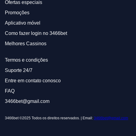
Ofertas especiais
Promoções
Aplicativo móvel
Como fazer login no 3466bet
Melhores Cassinos
Termos e condições
Suporte 24/7
Entre em contato conosco
FAQ
3466bet@gmail.com
3466bet ©2025 Todos os direitos reservados. | Email:
3466bet@gmail.com