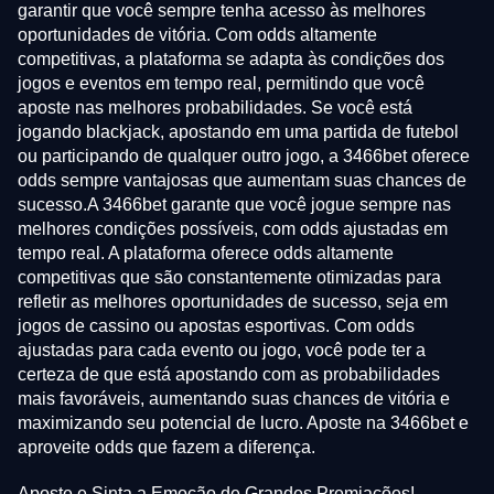
garantir que você sempre tenha acesso às melhores
oportunidades de vitória. Com odds altamente
competitivas, a plataforma se adapta às condições dos
jogos e eventos em tempo real, permitindo que você
aposte nas melhores probabilidades. Se você está
jogando blackjack, apostando em uma partida de futebol
ou participando de qualquer outro jogo, a 3466bet oferece
odds sempre vantajosas que aumentam suas chances de
sucesso.A 3466bet garante que você jogue sempre nas
melhores condições possíveis, com odds ajustadas em
tempo real. A plataforma oferece odds altamente
competitivas que são constantemente otimizadas para
refletir as melhores oportunidades de sucesso, seja em
jogos de cassino ou apostas esportivas. Com odds
ajustadas para cada evento ou jogo, você pode ter a
certeza de que está apostando com as probabilidades
mais favoráveis, aumentando suas chances de vitória e
maximizando seu potencial de lucro. Aposte na 3466bet e
aproveite odds que fazem a diferença.
Aposte e Sinta a Emoção de Grandes Premiações!