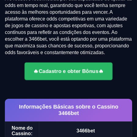
odds em tempo real, garantindo que você tenha sempre
acesso às melhores oportunidades para vencer. A
plataforma oferece odds competitivas em uma variedade
de jogos de cassino e apostas esportivas, com ajustes
contínuos para refletir as condições dos eventos. Ao
escolher a 3466bet, você está optando por uma plataforma
que maximiza suas chances de sucesso, proporcionando
odds favoráveis e constantemente otimizadas.
🔥Cadastro e obter Bônus🔥
Informações Básicas sobre o Cassino
3466bet
Nome do
3466bet
Cassino: